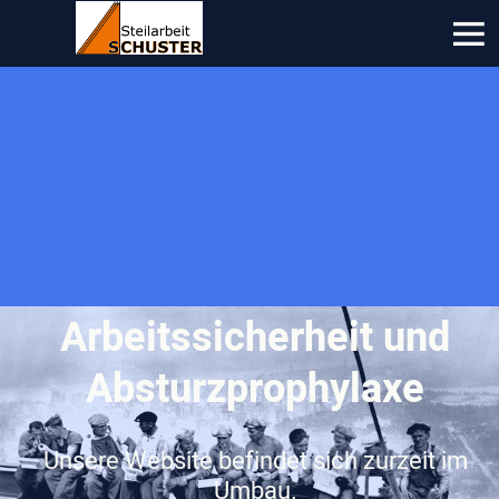
Arbeitssicherheit und
Absturzprophylaxe
Unsere Website befindet sich zurzeit im
Umbau.